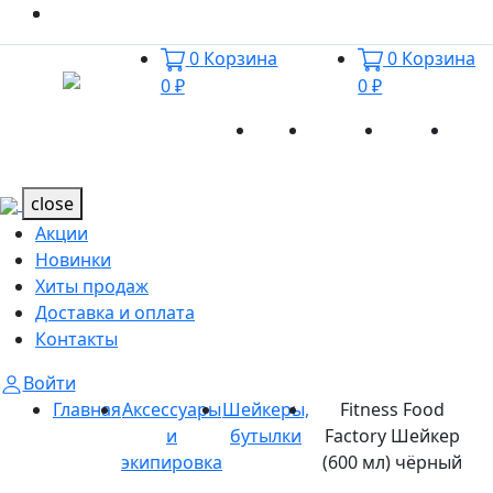
0
Корзина
0
Корзина
0 ₽
0 ₽
Акции
Новинки
Хиты
Дост
Каталог
Каталог
продаж
и оп
close
Акции
Новинки
Хиты продаж
Доставка и оплата
Контакты
Войти
Главная
Аксессуары
Шейкеры,
Fitness Food
и
бутылки
Factory Шейкер
экипировка
(600 мл) чёрный