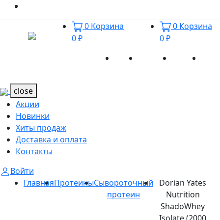
0
Корзина
0
Корзина
0 ₽
0 ₽
Акции
Новинки
Хиты
Дост
Каталог
Каталог
продаж
и оп
close
Акции
Новинки
Хиты продаж
Доставка и оплата
Контакты
Войти
Главная
Протеины
Сывороточный
Dorian Yates
протеин
Nutrition
ShadoWhey
Isolate (2000