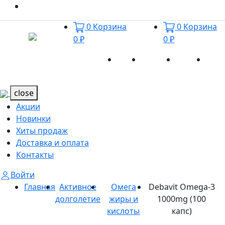
0
Корзина
0
Корзина
0 ₽
0 ₽
Акции
Новинки
Хиты
Дост
Каталог
Каталог
продаж
и оп
close
Акции
Новинки
Хиты продаж
Доставка и оплата
Контакты
Войти
Главная
Активное
Омега
Debavit Omega-3
долголетие
жиры и
1000mg (100
кислоты
капс)