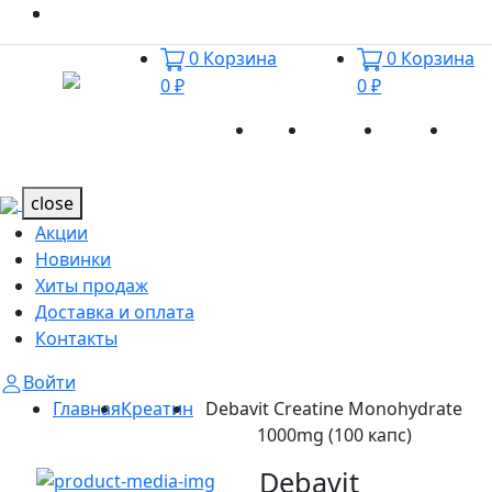
0
Корзина
0
Корзина
0 ₽
0 ₽
Акции
Новинки
Хиты
Дост
Каталог
Каталог
продаж
и оп
close
Акции
Новинки
Хиты продаж
Доставка и оплата
Контакты
Войти
Главная
Креатин
Debavit Creatine Monohydrate
1000mg (100 капс)
Debavit