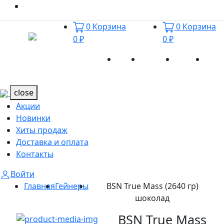
0
Корзина
0
Корзина
0 ₽
0 ₽
Акции
Новинки
Хиты
Дост
Каталог
Каталог
продаж
и оп
close
Акции
Новинки
Хиты продаж
Доставка и оплата
Контакты
Войти
Главная
Гейнеры
BSN True Mass (2640 гр)
шоколад
BSN True Mass