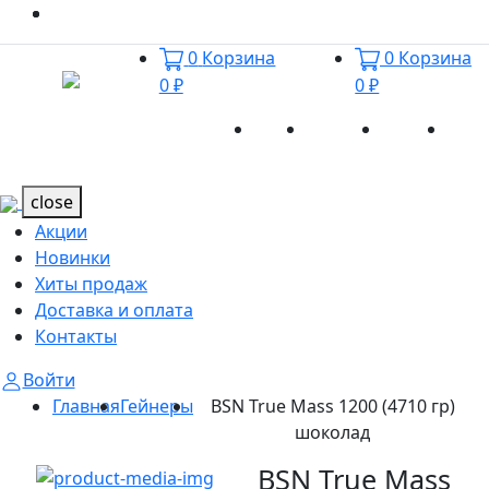
0
Корзина
0
Корзина
0 ₽
0 ₽
Акции
Новинки
Хиты
Дост
Каталог
Каталог
продаж
и оп
close
Акции
Новинки
Хиты продаж
Доставка и оплата
Контакты
Войти
Главная
Гейнеры
BSN True Mass 1200 (4710 гр)
шоколад
BSN True Mass