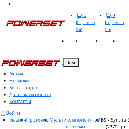
0
0
Корзина
Корзина
0 ₽
0 ₽
Акции
Новинки
Хиты
Дост
Каталог
Каталог
продаж
и оп
close
Акции
Новинки
Хиты продаж
Доставка и оплата
Контакты
Войти
Главная
Протеины
Мультикомпонентный
BSN Syntha-
протеин
(2270 гр)