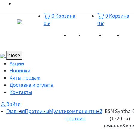
0
Корзина
0
Корзина
0 ₽
0 ₽
Акции
Новинки
Хиты
Дост
Каталог
Каталог
продаж
и оп
close
Акции
Новинки
Хиты продаж
Доставка и оплата
Контакты
Войти
Главная
Протеины
Мультикомпонентный
BSN Syntha-
протеин
(1320 гр)
печенье&кр