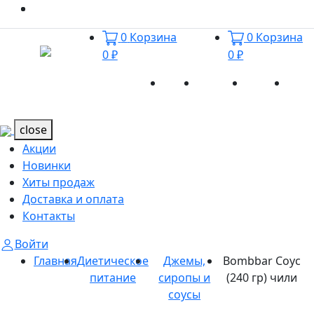
0
Корзина
0
Корзина
0 ₽
0 ₽
Акции
Новинки
Хиты
Дост
Каталог
Каталог
продаж
и оп
close
Акции
Новинки
Хиты продаж
Доставка и оплата
Контакты
Войти
Главная
Диетическое
Джемы,
Bombbar Соус
питание
сиропы и
(240 гр) чили
соусы