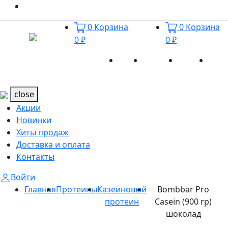
0
Корзина
0
Корзина
0 ₽
0 ₽
Акции
Новинки
Хиты
Дост
Каталог
Каталог
продаж
и оп
close
Акции
Новинки
Хиты продаж
Доставка и оплата
Контакты
Войти
Главная
Протеины
Казеиновый
Bombbar Pro
протеин
Casein (900 гр)
шоколад