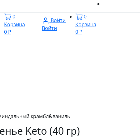
0
0
Войти
Корзина
Корзина
Войти
0 ₽
0 ₽
) миндальный крамбл&ваниль
нье Keto (40 гр)