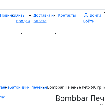
Войти
Новинки
Хиты
Доставка и
Контакты
продаж
оплата
Войти
и
Хиты продаж
Доставка и оплата
Контакты
тание
Батончики, печенье
Bombbar Печенье Keto (40 гр
Bombbar Пече