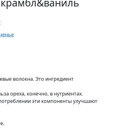
 крамбл&ваниль
r
еченье
евые волокна. Это ингредиент
за ореха, конечно, в нутриентах.
 потреблении эти компоненты улучшают
е.