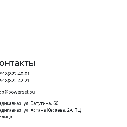
онтакты
(918)822-40-01
(918)822-42-21
op@powerset.su
адикавказ, ул. Ватутина, 60
адикавказ, ул. Астана Кесаева, 2А, ТЦ
олица