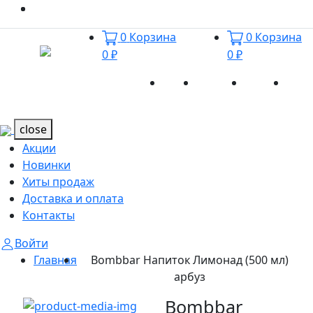
0
Корзина
0
Корзина
0 ₽
0 ₽
Акции
Новинки
Хиты
Дост
Каталог
Каталог
продаж
и оп
close
Акции
Новинки
Хиты продаж
Доставка и оплата
Контакты
Войти
Главная
Bombbar Напиток Лимонад (500 мл)
арбуз
Bombbar