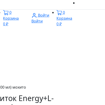
0
0
Войти
Корзина
Корзина
Войти
0 ₽
0 ₽
500 мл) мохито
ток Energy+L-