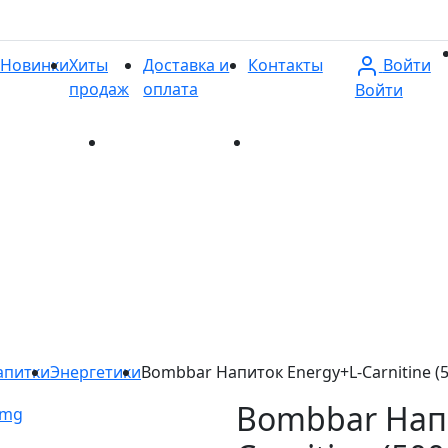
Войти
Новинки
Хиты
Доставка и
Контакты
продаж
оплата
Войти
и
Хиты продаж
Доставка и оплата
Контакты
апитки
Энергетики
Bombbar Напиток Energy+L-Carnitine (
Bombbar Напи