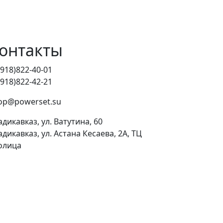
онтакты
(918)822-40-01
(918)822-42-21
op@powerset.su
адикавказ, ул. Ватутина, 60
адикавказ, ул. Астана Кесаева, 2А, ТЦ
олица