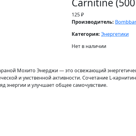
Carnitine (50
125 ₽
Производитель:
Bombba
Категория:
Энергетики
Нет в наличии
араной Мохито Энерджи — это освежающий энергетическ
еской и умственной активности. Сочетание L-карнитина
д энергии и улучшает общее самочувствие.