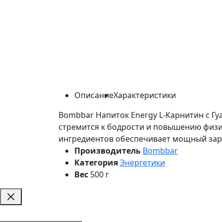
Описание
Характеристики
Bombbar Напиток Energy L-Карнитин с Гу
стремится к бодрости и повышению физич
ингредиентов обеспечивает мощный заря
Производитель
Bombbar
Категория
Энергетики
Вес
500 г