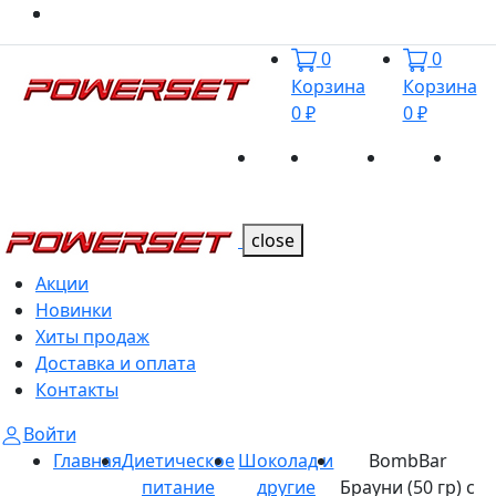
0
0
Корзина
Корзина
0 ₽
0 ₽
Акции
Новинки
Хиты
Дост
Каталог
Каталог
продаж
и оп
close
Акции
Новинки
Хиты продаж
Доставка и оплата
Контакты
Войти
Главная
Диетическое
Шоколад и
BombBar
питание
другие
Брауни (50 гр) с