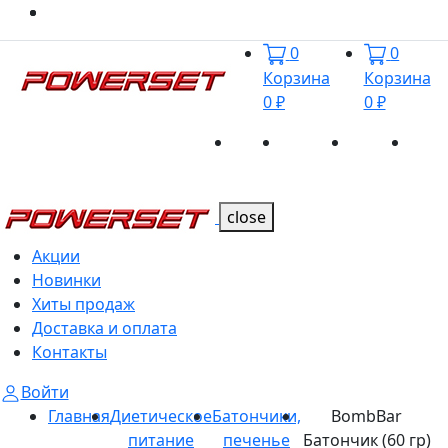
0
0
Корзина
Корзина
0 ₽
0 ₽
Акции
Новинки
Хиты
Дост
Каталог
Каталог
продаж
и оп
close
Акции
Новинки
Хиты продаж
Доставка и оплата
Контакты
Войти
Главная
Диетическое
Батончики,
BombBar
питание
печенье
Батончик (60 гр)