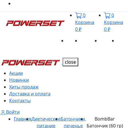
0
0
Корзина
Корзина
0 ₽
0 ₽
Акции
Новинки
Хиты
Дост
Каталог
Каталог
продаж
и оп
close
Акции
Новинки
Хиты продаж
Доставка и оплата
Контакты
Войти
Главная
Диетическое
Батончики,
BombBar
питание
печенье
Батончик (60 гр)