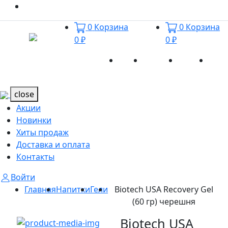
0
Корзина
0
Корзина
0 ₽
0 ₽
Акции
Новинки
Хиты
Дост
Каталог
Каталог
продаж
и оп
close
Акции
Новинки
Хиты продаж
Доставка и оплата
Контакты
Войти
Главная
Напитки
Гели
Biotech USA Recovery Gel
(60 гр) черешня
Biotech USA