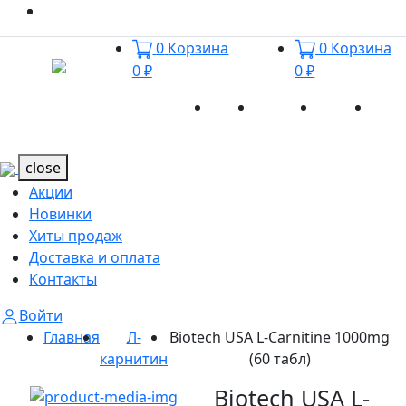
0
Корзина
0
Корзина
0 ₽
0 ₽
Акции
Новинки
Хиты
Дост
Каталог
Каталог
продаж
и оп
close
Акции
Новинки
Хиты продаж
Доставка и оплата
Контакты
Войти
Главная
Л-
Biotech USA L-Carnitine 1000mg
карнитин
(60 табл)
Biotech USA L-