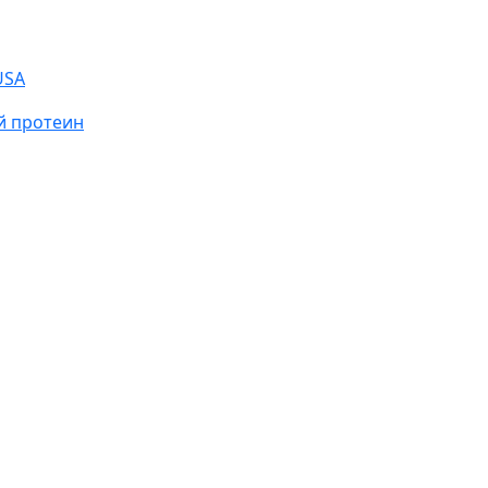
USA
й протеин