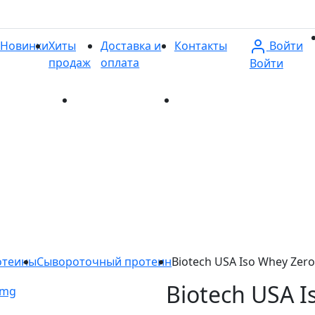
Войти
Новинки
Хиты
Доставка и
Контакты
продаж
оплата
Войти
и
Хиты продаж
Доставка и оплата
Контакты
отеины
Сывороточный протеин
Biotech USA Iso Whey Zero
Biotech USA I