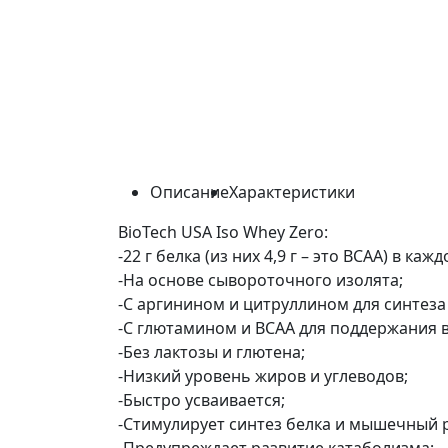
Описание
Характеристики
BioTech USA Iso Whey Zero:
-22 г белка (из них 4,9 г – это BCAA) в каж
-На основе сывороточного изолята;
-С аргинином и цитруллином для синтеза 
-С глютамином и BCAA для поддержания 
-Без лактозы и глютена;
-Низкий уровень жиров и углеводов;
-Быстро усваивается;
-Стимулирует синтез белка и мышечный р
-Предупреждает развитие катаболизма;