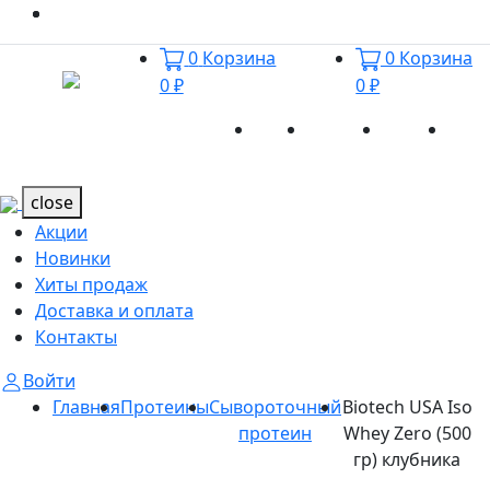
0
Корзина
0
Корзина
0 ₽
0 ₽
Акции
Новинки
Хиты
Дост
Каталог
Каталог
продаж
и оп
close
Акции
Новинки
Хиты продаж
Доставка и оплата
Контакты
Войти
Главная
Протеины
Сывороточный
Biotech USA Iso
протеин
Whey Zero (500
гр) клубника