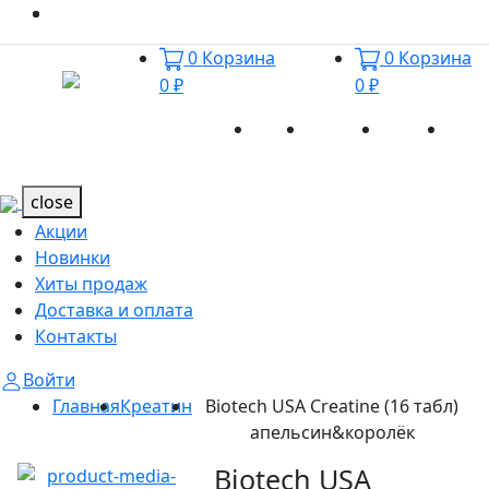
0
Корзина
0
Корзина
0 ₽
0 ₽
Акции
Новинки
Хиты
Дост
Каталог
Каталог
продаж
и оп
close
Акции
Новинки
Хиты продаж
Доставка и оплата
Контакты
Войти
Главная
Креатин
Biotech USA Creatine (16 табл)
апельсин&королёк
Biotech USA