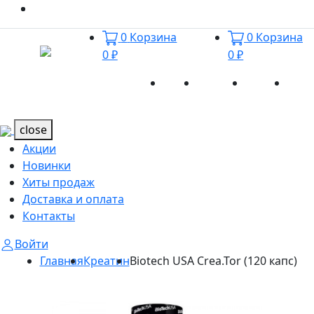
0
Корзина
0
Корзина
0 ₽
0 ₽
Акции
Новинки
Хиты
Дост
Каталог
Каталог
продаж
и оп
close
Акции
Новинки
Хиты продаж
Доставка и оплата
Контакты
Войти
Главная
Креатин
Biotech USA Crea.Tor (120 капс)