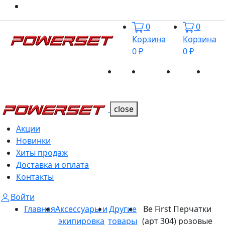
0
0
Корзина
Корзина
0 ₽
0 ₽
Акции
Новинки
Хиты
Дост
Каталог
Каталог
продаж
и оп
close
Акции
Новинки
Хиты продаж
Доставка и оплата
Контакты
Войти
Главная
Аксессуары и
Другие
Be First Перчатки
экипировка
товары
(арт 304) розовые