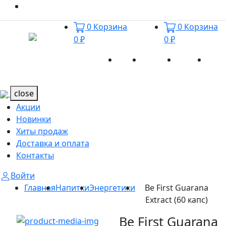
0
Корзина
0
Корзина
0 ₽
0 ₽
Акции
Новинки
Хиты
Дост
Каталог
Каталог
продаж
и оп
close
Акции
Новинки
Хиты продаж
Доставка и оплата
Контакты
Войти
Главная
Напитки
Энергетики
Be First Guarana
Extract (60 капс)
Be First Guarana