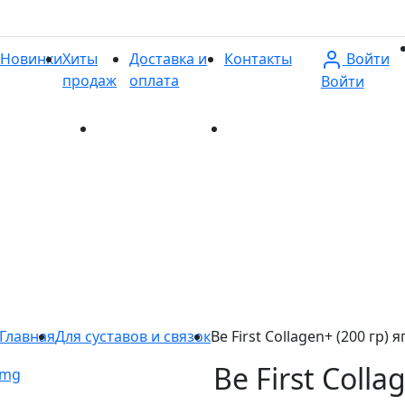
Войти
Новинки
Хиты
Доставка и
Контакты
продаж
оплата
Войти
и
Хиты продаж
Доставка и оплата
Контакты
Главная
Для суставов и связок
Be First Collagen+ (200 гр) 
Be First Colla