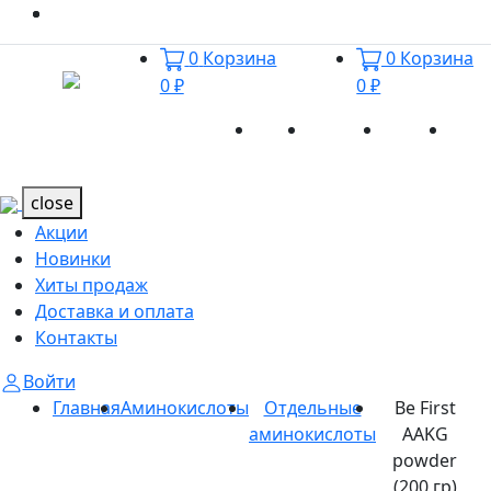
0
Корзина
0
Корзина
0 ₽
0 ₽
Акции
Новинки
Хиты
Дост
Каталог
Каталог
продаж
и оп
close
Акции
Новинки
Хиты продаж
Доставка и оплата
Контакты
Войти
Главная
Аминокислоты
Отдельные
Be First
аминокислоты
AAKG
powder
(200 гр)