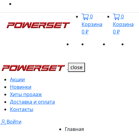
0
0
Корзина
Корзина
0 ₽
0 ₽
Акции
Новинки
Хиты
Дост
Каталог
Каталог
продаж
и оп
close
Акции
Новинки
Хиты продаж
Доставка и оплата
Контакты
Войти
Главная