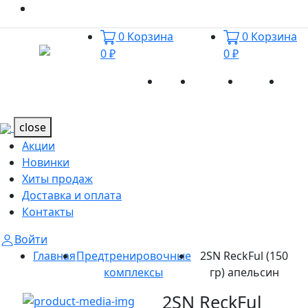
0
Корзина
0
Корзина
0 ₽
0 ₽
Акции
Новинки
Хиты
Дост
Каталог
Каталог
продаж
и оп
close
Акции
Новинки
Хиты продаж
Доставка и оплата
Контакты
Войти
Главная
Предтренировочные
2SN ReckFul (150
комплексы
гр) апельсин
2SN ReckFul