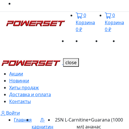
0
0
Корзина
Корзина
0 ₽
0 ₽
Акции
Новинки
Хиты
Дост
Каталог
Каталог
продаж
и оп
close
Акции
Новинки
Хиты продаж
Доставка и оплата
Контакты
Войти
Главная
Л-
2SN L-Carnitine+Guarana (1000
карнитин
мл) ананас