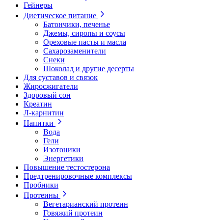
Гейнеры
Диетическое питание
Батончики, печенье
Джемы, сиропы и соусы
Ореховые пасты и масла
Сахарозаменители
Снеки
Шоколад и другие десерты
Для суставов и связок
Жиросжигатели
Здоровый сон
Креатин
Л-карнитин
Напитки
Вода
Гели
Изотоники
Энергетики
Повышение тестостерона
Предтренировочные комплексы
Пробники
Протеины
Вегетарианский протеин
Говяжий протеин