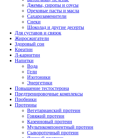
Джемы, сиропы и соусы
Ореховые пасты и масла
Сахарозаменители
Снеки
Шоколад и другие десерты
Для суставов и связок
Жиросжигатели
Здоровый сон
Креатин
Л-карнитин
Напитки
Вода
Гели
Изотоники
Энергетики
Повышение тестостерона
Предтренировочные комплексы
Пробники
Протеины
Вегетарианский протеин
Говяжий протеин
Казеиновый протеин
Мультикомпонентный протеин
Сывороточный протеин