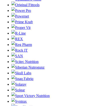
Original Fittools
Power Pro
Powerset
Prime Kraft
Proper Vit
R-Line
REX
Reg Pharm
Rock IT
SAN
Scitec Nutrition
Siberian Nutrogunz
Skull Labs
Snaq Fabriq
Solaray
Solgar
Sport Victory Nutrition
Syntrax