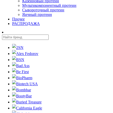
Казеиновый протеин
Мультикомпонентный протеин
Сывороточный протеин
Яичный протеин
Прочее
РАСПРОДАЖА
2SN
Alex Fedorov
BSN
Bad Ass
Be First
BioPharm
Biotech USA
Bombbar
BootyBar
Buried Treasure
California Eagle