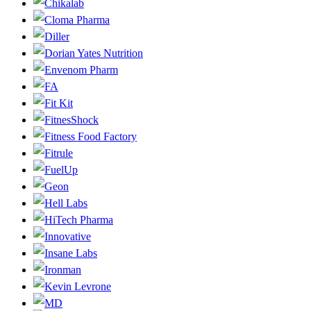
Chikalab
Cloma Pharma
Diller
Dorian Yates Nutrition
Envenom Pharm
FA
Fit Kit
FitnesShock
Fitness Food Factory
Fitrule
FuelUp
Geon
Hell Labs
HiTech Pharma
Innovative
Insane Labs
Ironman
Kevin Levrone
MD