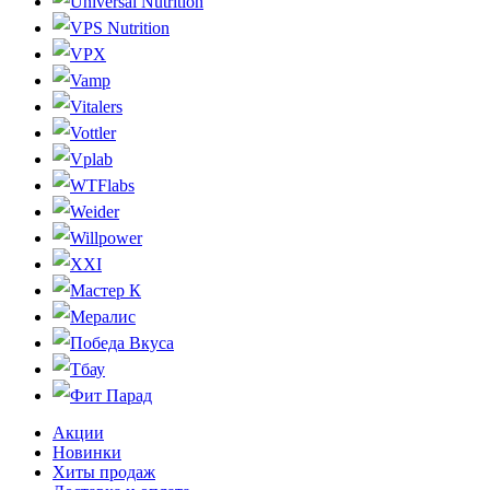
Universal Nutrition
VPS Nutrition
VPX
Vamp
Vitalers
Vottler
Vplab
WTFlabs
Weider
Willpower
XXI
Мастер К
Мералис
Победа Вкуса
Тбау
Фит Парад
Акции
Новинки
Хиты продаж