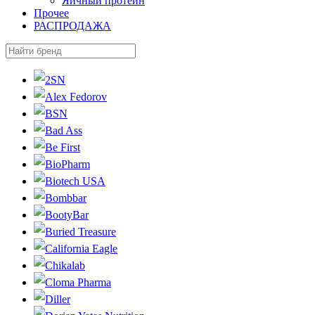
Яичный протеин
Прочее
РАСПРОДАЖА
2SN
Alex Fedorov
BSN
Bad Ass
Be First
BioPharm
Biotech USA
Bombbar
BootyBar
Buried Treasure
California Eagle
Chikalab
Cloma Pharma
Diller