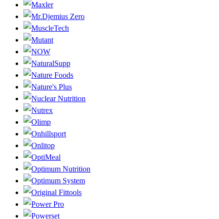
Maxler
Mr.Djemius Zero
MuscleTech
Mutant
NOW
NaturalSupp
Nature Foods
Nature's Plus
Nuclear Nutrition
Nutrex
Olimp
Onhillsport
Onlitop
OptiMeal
Optimum Nutrition
Optimum System
Original Fittools
Power Pro
Powerset