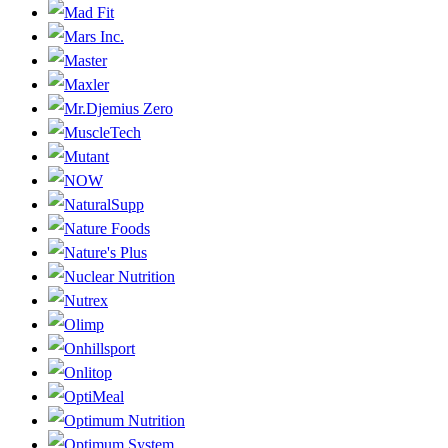
Mad Fit
Mars Inc.
Master
Maxler
Mr.Djemius Zero
MuscleTech
Mutant
NOW
NaturalSupp
Nature Foods
Nature's Plus
Nuclear Nutrition
Nutrex
Olimp
Onhillsport
Onlitop
OptiMeal
Optimum Nutrition
Optimum System