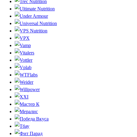
Trec Nutrition
Ultimate Nutrition
Under Armour
Universal Nutrition
VPS Nutrition
VPX
Vamp
Vitalers
Vottler
Vplab
WTFlabs
Weider
Willpower
XXI
Мастер К
Мералис
Победа Вкуса
Тбау
Фит Парад