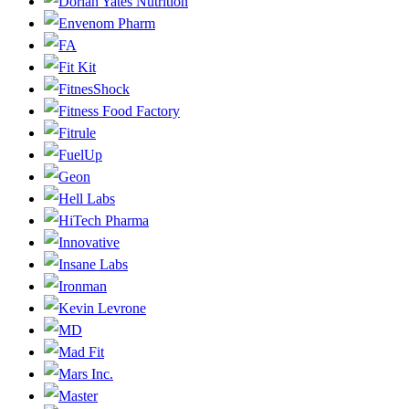
Dorian Yates Nutrition
Envenom Pharm
FA
Fit Kit
FitnesShock
Fitness Food Factory
Fitrule
FuelUp
Geon
Hell Labs
HiTech Pharma
Innovative
Insane Labs
Ironman
Kevin Levrone
MD
Mad Fit
Mars Inc.
Master