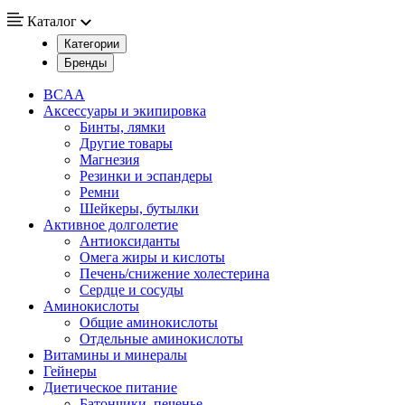
Каталог
Категории
Бренды
BCAA
Аксессуары и экипировка
Бинты, лямки
Другие товары
Магнезия
Резинки и эспандеры
Ремни
Шейкеры, бутылки
Активное долголетие
Антиоксиданты
Омега жиры и кислоты
Печень/снижение холестерина
Сердце и сосуды
Аминокислоты
Общие аминокислоты
Отдельные аминокислоты
Витамины и минералы
Гейнеры
Диетическое питание
Батончики, печенье