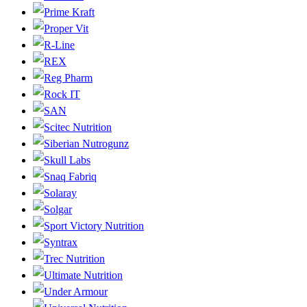
Prime Kraft
Proper Vit
R-Line
REX
Reg Pharm
Rock IT
SAN
Scitec Nutrition
Siberian Nutrogunz
Skull Labs
Snaq Fabriq
Solaray
Solgar
Sport Victory Nutrition
Syntrax
Trec Nutrition
Ultimate Nutrition
Under Armour